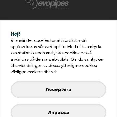
+46702872870
Hej!
office@evopipes.se
Vi använder cookies för att förbättra din
upplevelse av vår webbplats. Med ditt samtycke
Bro, Solhaug 105, 696 91
kan statistiska och analytiska cookies också
Askersund, Sweden
användas på denna webbplats. Om du samtycker
Inställningar för cookies
till användningen av dessa ytterligare cookies,
Privaatsus ja küpsiste
vänligen markera ditt val:
poliitika
Visa på karta
Acceptera
Utvecklad av
Anpassa