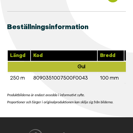
Beställningsinformation
Längd
Kod
Bredd
Tj
Gul
250 m
8090351007500F0043
100 mm
0,
Produktbilderna är endast avsedda i informativt syfte.
Proportioner och färger i originalproduktionen kan skilja sig från bilderna.