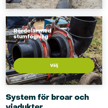
Rördelar med
stumfogning
Välj
System för broar och
viadukter