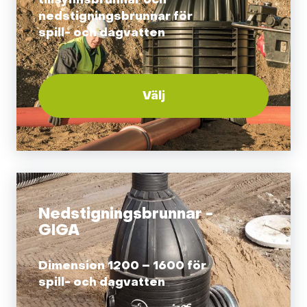
nedstigningsbrunnar för
spill- och dagvatten
Välj
Nedstigningsbrunnar -
GIGA
Dimension 1200 – 1600 för
spill- och dagvatten