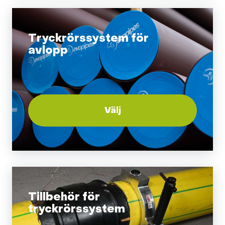
Tryckrörssystem för
avlopp
Välj
Tillbehör för
tryckrörssystem