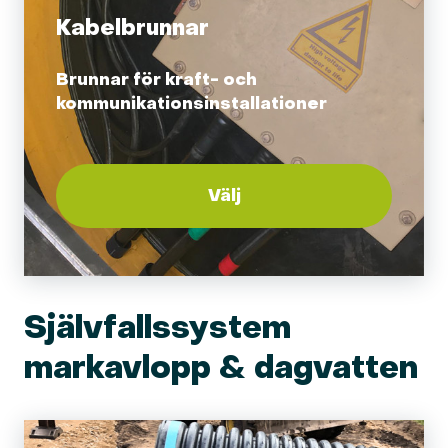
Kabelbrunnar
Brunnar för kraft- och
kommunikationsinstallationer
Välj
Självfallssystem
markavlopp & dagvatten