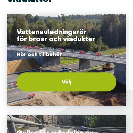
Vattenavledningsrör
för broar och viadukter
Rör och tillbehör
Välj