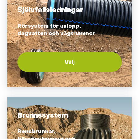
Självfallsledningar
Rörsystem för avlopp,
dagvatten och vägtrummor
Välj
Brunnssystem
Rensbrunnar,
tillsynnsbrunnar och