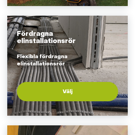
Fördragna
elinstallationsrör
Flexibla fördragna
elinstallationsrör
Välj