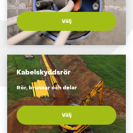
Välj
Kabelskyddsrör
Rör, brunnar och delar
Välj