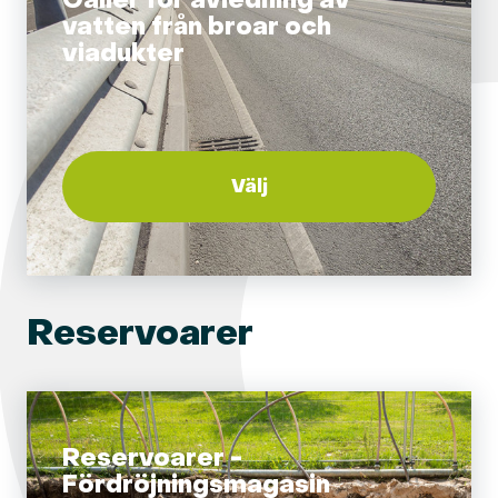
Galler för avledning av
vatten från broar och
viadukter
Välj
Reservoarer
Reservoarer -
Fördröjningsmagasin