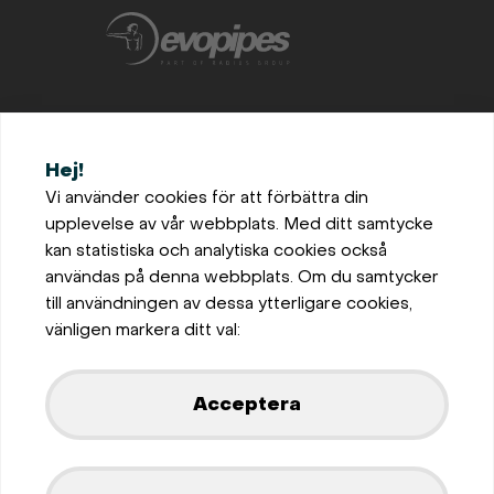
+46702872870
Hej!
office@evopipes.se
Vi använder cookies för att förbättra din
upplevelse av vår webbplats. Med ditt samtycke
Bro, Solhaug 105, 696 91
kan statistiska och analytiska cookies också
Askersund, Sweden
användas på denna webbplats. Om du samtycker
Inställningar för cookies
till användningen av dessa ytterligare cookies,
Privaatsus ja küpsiste
vänligen markera ditt val:
poliitika
Visa på karta
Acceptera