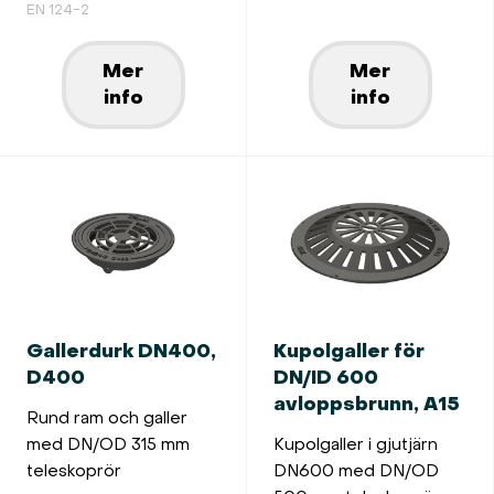
EN 124-2
Mer
Mer
info
info
Gallerdurk DN400,
Kupolgaller för
D400
DN/ID 600
avloppsbrunn, A15
Rund ram och galler
med DN/OD 315 mm
Kupolgaller i gjutjärn
teleskoprör
DN600 med DN/OD