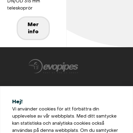
DN/OD 315 mm
teleskoprör
Mer
info
+46702872870
Hej!
office@evopipes.se
Vi använder cookies för att förbättra din
upplevelse av vår webbplats. Med ditt samtycke
Bro, Solhaug 105, 696 91
kan statistiska och analytiska cookies också
Askersund, Sweden
användas på denna webbplats. Om du samtycker