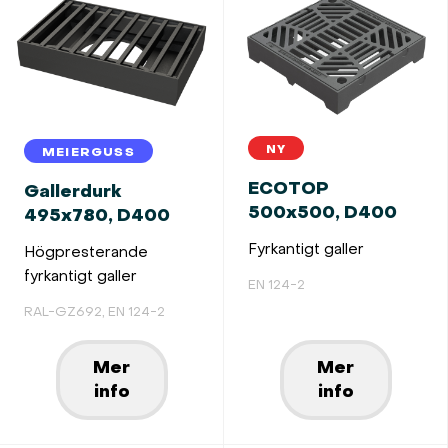
NY
MEIERGUSS
ECOTOP
Gallerdurk
500x500, D400
495x780, D400
Fyrkantigt galler
Högpresterande
fyrkantigt galler
EN 124-2
RAL-GZ692, EN 124-2
Mer
Mer
info
info