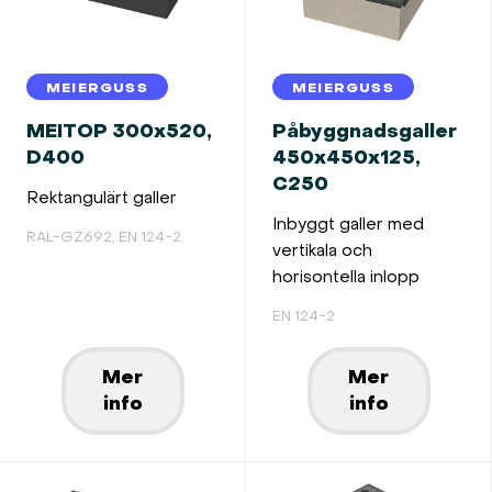
MEIERGUSS
MEIERGUSS
MEITOP 300x520,
Påbyggnadsgaller
D400
450x450x125,
C250
Rektangulärt galler
Inbyggt galler med
RAL-GZ692, EN 124-2
vertikala och
horisontella inlopp
EN 124-2
Mer
Mer
info
info