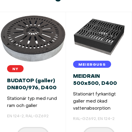
MEIERGUSS
NY
MEIDRAIN
BUDATOP (galler)
500x500, D400
DN800/976, D400
Stationärt fyrkantigt
Stationär typ med rund
galler med ökad
ram och galler
vattenabsorption
EN 124-2, RAL-GZ692
RAL-GZ692, EN 124-2