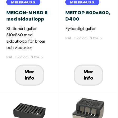
MEIERGUSS
MEIERGUSS
MEICON-N HSD 5
MEITOP 500x500,
med sidoutlopp
D400
Stationärt galler
Fyrkantigt galler
510x560 med
RAL-GZ692, EN 124-2
sidoutlopp för broar
och viadukter
RAL-GZ692, EN 124-2
Mer
Mer
info
info