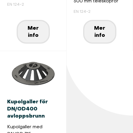
500 mm teleskoprör
EN 124-2
EN 124-2
Mer
Mer
info
info
Kupolgaller för
DN/OD400
avloppsbrunn
Kupolgaller med