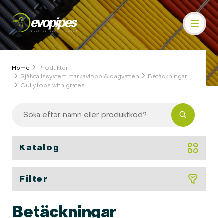
Home
Produkter
Självfallssystem markavlopp & dagvatten
Betäckningar
Gully tops with grates
Katalog
Filter
Betäckningar