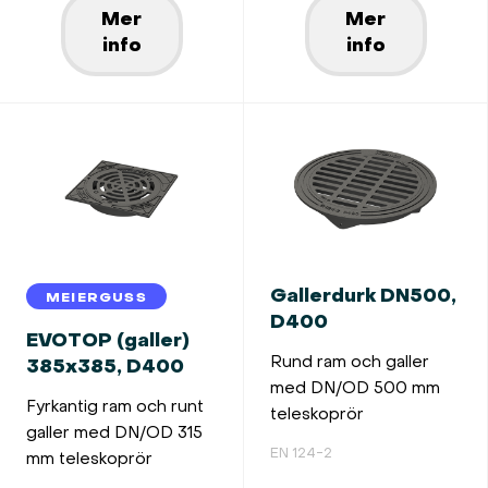
Mer
Mer
info
info
Gallerdurk DN500,
MEIERGUSS
D400
EVOTOP (galler)
Rund ram och galler
385x385, D400
med DN/OD 500 mm
Fyrkantig ram och runt
teleskoprör
galler med DN/OD 315
EN 124-2
mm teleskoprör