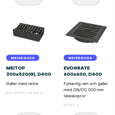
MEIERGUSS
MEIERGUSS
MEITOP
EVOGRATE
300x520(G), D400
600x600, D400
Galler med ränna
Fyrkantig ram och galler
med DN/OD 500 mm
RAL-GZ692, EN 124-2
teleskoprör
EN 124-2