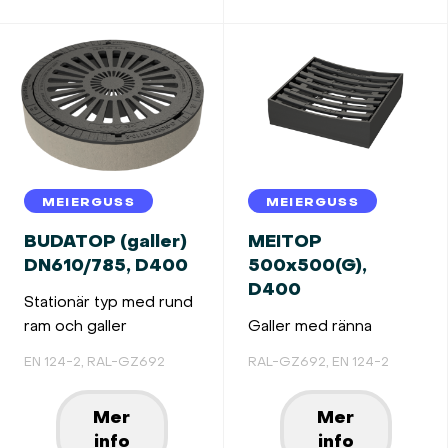
MEIERGUSS
MEIERGUSS
BUDATOP (galler)
MEITOP
DN610/785, D400
500x500(G),
D400
Stationär typ med rund
ram och galler
Galler med ränna
EN 124-2, RAL-GZ692
RAL-GZ692, EN 124-2
Mer
Mer
info
info