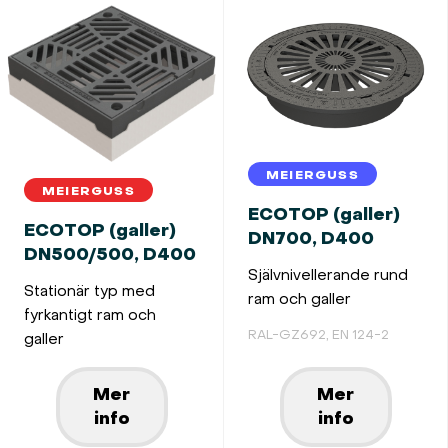
MEIERGUSS
MEIERGUSS
ECOTOP (galler)
ECOTOP (galler)
DN700, D400
DN500/500, D400
Självnivellerande rund
Stationär typ med
ram och galler
fyrkantigt ram och
RAL-GZ692, EN 124-2
galler
Mer
Mer
info
info