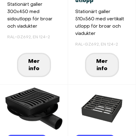
utlopp
Stationärt galler
300x450 med
Stationärt galler
sidoutlopp för broar
510x560 med vertikalt
och viadukter
utlopp för broar och
viadukter
RAL-GZ692, EN 124-2
RAL-GZ692, EN 124-2
Mer
Mer
info
info