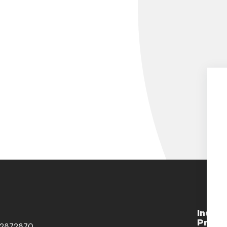
Instäl
Privaa
2872870