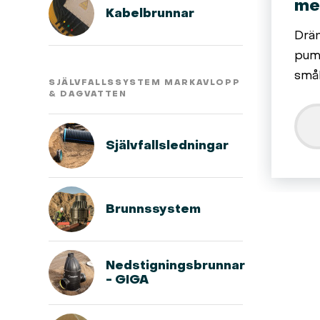
me
Kabelbrunnar
Drä
pump
små
SJÄLVFALLSSYSTEM MARKAVLOPP
& DAGVATTEN
Självfallsledningar
Brunnssystem
Nedstigningsbrunnar
- GIGA