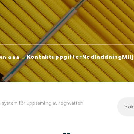
Kontaktuppgifter
Nedladdning
Om oss
Mil
 system för uppsamling av regnvatten