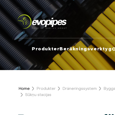
Produkter
Beräkningsverktyg
Home
Produkter
Dräneringssystem
Bygga
Sūkņu stacijas