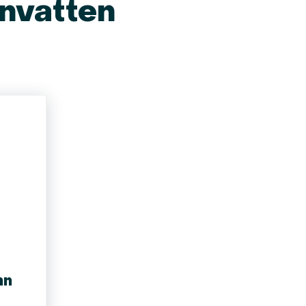
nvatten
nn