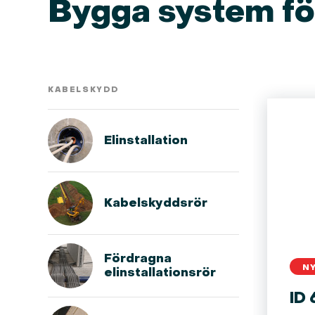
Bygga system fö
KABELSKYDD
Elinstallation
Kabelskyddsrör
Fördragna
N
elinstallationsrör
ID