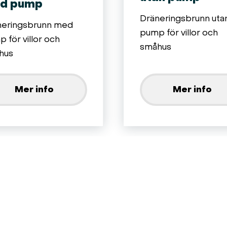
d pump
Dräneringsbrunn uta
neringsbrunn med
pump för villor och
 för villor och
småhus
hus
Mer info
Mer info