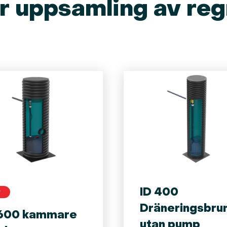
r uppsamling av reg
ID 400
Y
Dräneringsbru
 600 kammare
utan pump