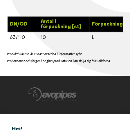
Antal i
DN/OD
Förpackningss
förpackning [st]
63/110
10
L
Produktbilderna är endast avsedda i informativt syfte.
Proportioner och färger i originalproduktionen kan skilja sig från bilderna.
+46702872870
Hej!