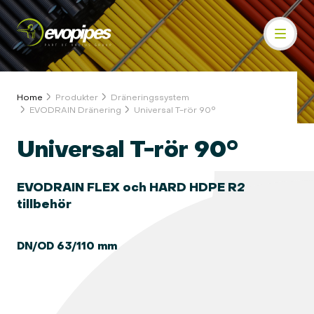
Home
Produkter
Dräneringssystem
EVODRAIN Dränering
Universal T-rör 90°
Universal T-rör 90°
EVODRAIN FLEX och HARD HDPE R2
tillbehör
DN/OD 63/110 mm