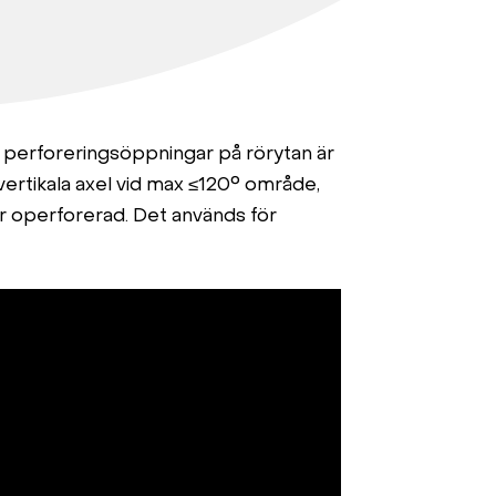
 perforeringsöppningar på rörytan är
 vertikala axel vid max ≤120° område,
r operforerad. Det används för