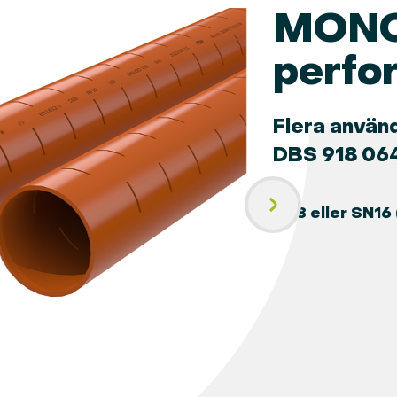
MONO
perfo
Flera använ
DBS 918 064
SN8 eller SN16