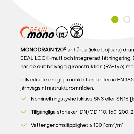
MONODRAIN 120°
är hårda (icke böjbara) dr
SEAL LOCK-muff och integrerad tätningsring. 
har de dubbelväggig konstruktion (R3-typ) med 
Tillverkade enligt produktstandarderna EN 1852-
järnvägsinfrastrukturområden.
Nominell ringstyvhetsklass SN8 eller SN16 [
Tillgängliga storlekar: DN/OD 110, 160, 200,
2
Vattengenomsläpplighet ≥ 100 [cm
/m]