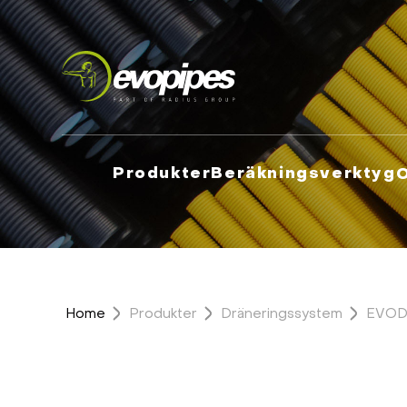
Produkter
Beräkningsverktyg
Home
Produkter
Dräneringssystem
EVODR