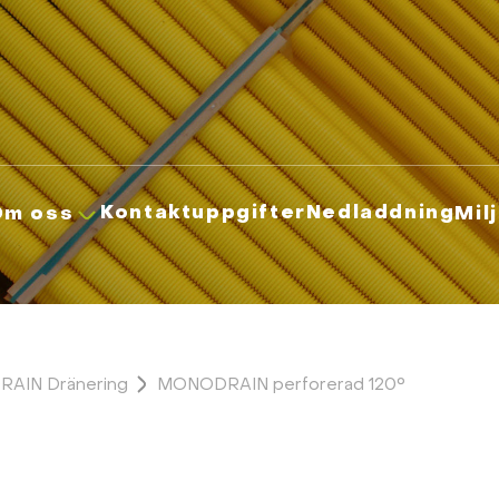
Kontaktuppgifter
Nedladdning
Om oss
Mil
AIN Dränering
MONODRAIN perforerad 120°