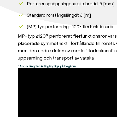
Perforeringsöppningens slitsbredd: 5 [mm]
Standard rörstångslängd¹: 6 [m]
(MP) typ perforering- 120° flerfunktionsrör
MP-typ ≤120° perforerat flerfunktionsrör vars
placerade symmetriskt i förhållande till rörets
men den nedre delen av rörets "flödeskanal" ä
uppsamling och transport av vätska.
¹
Andra längder är tillgängliga på begäran