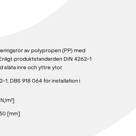
äneringsrör av polypropen (PP) med
Enligt produktstandarden DIN 4262-1
släta inre och yttre ytor.
1, DBS 918 064 för installation i
kN/m²]
 250 [mm]