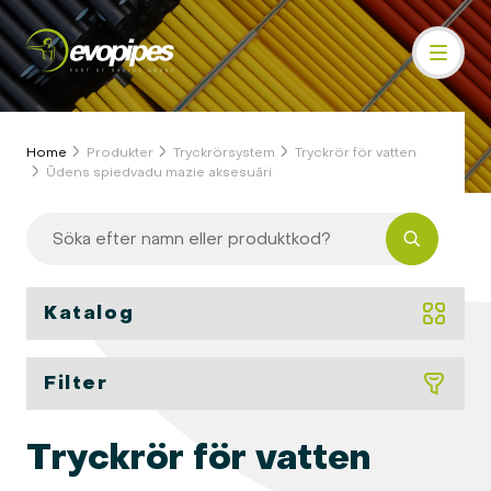
Home
Produkter
Tryckrörsystem
Tryckrör för vatten
Ūdens spiedvadu mazie aksesuāri
Katalog
Filter
Tryckrör för vatten