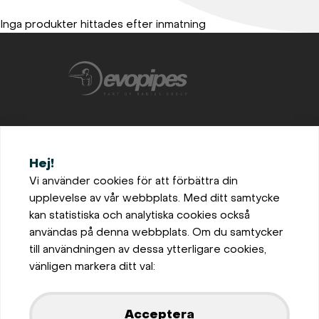
Inga produkter hittades efter inmatning
+46702872870
Hej!
office@evopipes.se
Vi använder cookies för att förbättra din
upplevelse av vår webbplats. Med ditt samtycke
Bro, Solhaug 105, 696 91
kan statistiska och analytiska cookies också
Askersund, Sweden
användas på denna webbplats. Om du samtycker
Inställningar för cookies
till användningen av dessa ytterligare cookies,
Privaatsus ja küpsiste
vänligen markera ditt val:
poliitika
Visa på karta
Acceptera