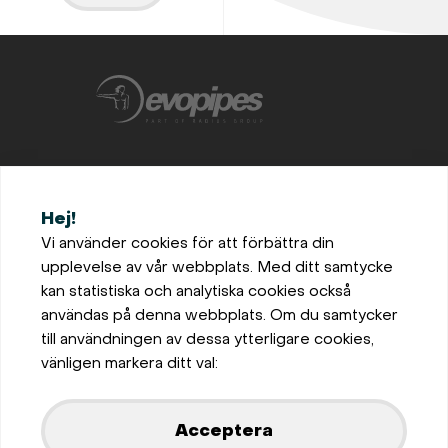
+46702872870
Hej!
office@evopipes.se
Vi använder cookies för att förbättra din
upplevelse av vår webbplats. Med ditt samtycke
Bro, Solhaug 105, 696 91
kan statistiska och analytiska cookies också
Askersund, Sweden
användas på denna webbplats. Om du samtycker
Inställningar för cookies
till användningen av dessa ytterligare cookies,
Privaatsus ja küpsiste
vänligen markera ditt val:
poliitika
Visa på karta
Acceptera