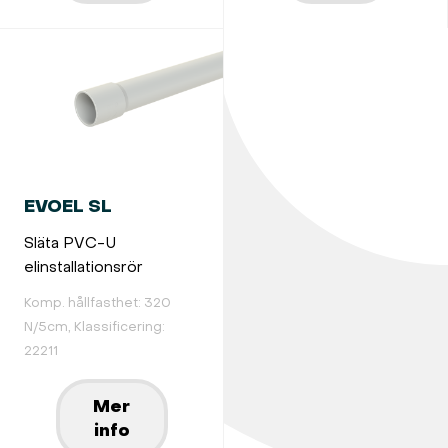
EVOEL SL
Släta PVC-U
elinstallationsrör
Komp. hållfasthet: 320
N/5cm, Klassificering:
22211
Mer
info