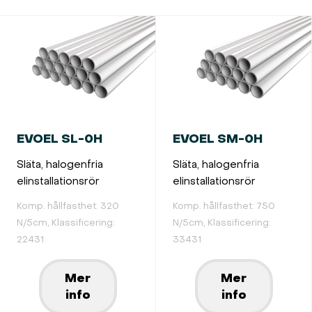
EVOEL SL-0H
EVOEL SM-0H
Släta, halogenfria
Släta, halogenfria
elinstallationsrör
elinstallationsrör
Komp. hållfasthet: 320
Komp. hållfasthet: 750
N/5cm, Klassificering:
N/5cm, Klassificering:
22431
33431
Mer
Mer
info
info