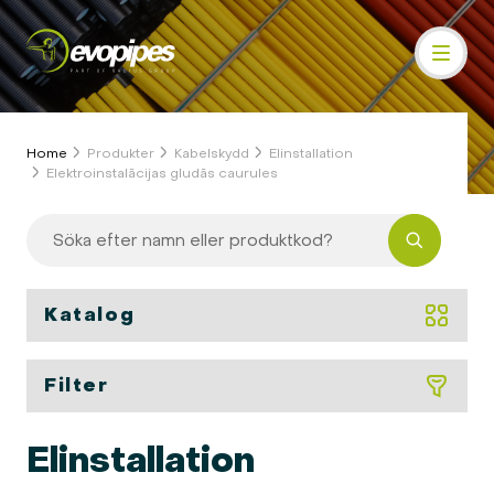
Home
Produkter
Kabelskydd
Elinstallation
Elektroinstalācijas gludās caurules
Katalog
Filter
Elinstallation